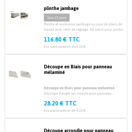
plinthe jambage
Sous 21 jours
Plinthe et socle pour jambage ou joue de plans de
travail avec vérin de réglage. Kit sabot pour jambage
avec patin de réglage de niveau.
116.80 € TTC
Eco participation de 0.10 €
Découpe en Biais pour panneau
mélaminé
Découpe en Biais pour panneau mélaminé
.
Découpe d'angle sur mesure pour panneau
mélaminé épaisseur 19mm et 38mm.
28.20 € TTC
Eco participation de 0.10 €
Découpe arrondie pour panneau