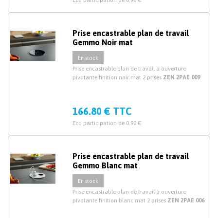
Eco participation de 0.90 €
Prise encastrable plan de travail
Gemmo Noir mat
En stock
Prise encastrable plan de travail à ouverture
pivotante finition noir mat 2 prises
ZEN 2PAE 009
166.80 € TTC
Eco participation de 0.90 €
Prise encastrable plan de travail
Gemmo Blanc mat
En stock
Prise encastrable plan de travail à ouverture
pivotante finition blanc mat 2 prises
ZEN 2PAE 006