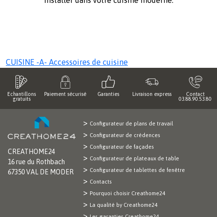
installer dans votre cuisine moderne.
Page Parent
CUISINE -A- Accessoires de cuisine
Echantillons
Paiement sécurisé
Garanties
Livraison express
Contact
gratuits
03.88.90.53.80
Configurateur de plans de travail
Configurateur de crédences
Configurateur de façades
CREATHOME24
Configurateur de plateaux de table
16 rue du Rothbach
Configurateur de tablettes de fenêtre
67350 VAL DE MODER
Contacts
Pourquoi choisir Creathome24
La qualité by Creathome24
Les garanties Creathome24