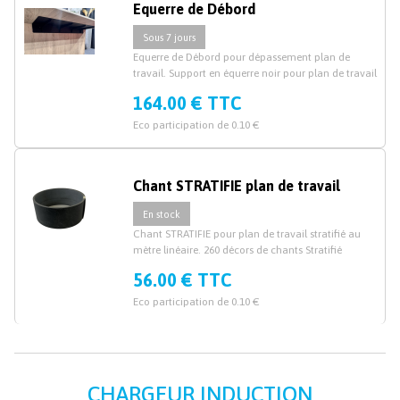
Equerre de Débord
Sous 7 jours
Equerre de Débord pour dépassement plan de
travail. Support en équerre noir pour plan de travail
164.00 € TTC
Eco participation de 0.10 €
Chant STRATIFIE plan de travail
En stock
Chant STRATIFIE pour plan de travail stratifié au
mètre linéaire. 260 décors de chants Stratifié
56.00 € TTC
Eco participation de 0.10 €
CHARGEUR INDUCTION