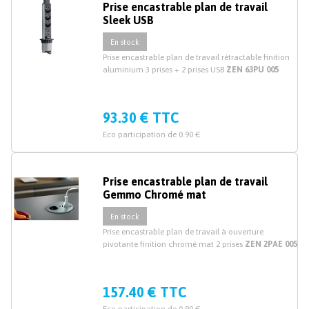
Prise encastrable plan de travail
Sleek USB
En stock
Prise encastrable plan de travail rétractable finition
aluminium 3 prises + 2 prises USB
ZEN 63PU 005
93.30 € TTC
Eco participation de 0.90 €
Prise encastrable plan de travail
Gemmo Chromé mat
En stock
Prise encastrable plan de travail à ouverture
pivotante finition chromé mat 2 prises
ZEN 2PAE 005
157.40 € TTC